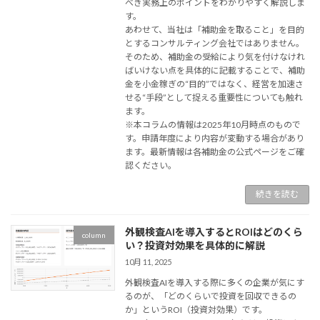
べき実務上のポイントをわかりやすく解説しま
す。
あわせて、当社は「補助金を取ること」を目的
とするコンサルティング会社ではありません。
そのため、補助金の受給により気を付けなけれ
ばいけない点を具体的に記載することで、補助
金を小金稼ぎの“目的”ではなく、経営を加速さ
せる“手段”として捉える重要性についても触れ
ます。
※本コラムの情報は2025年10月時点のもので
す。申請年度により内容が変動する場合があり
ます。最新情報は各補助金の公式ページをご確
認ください。
続きを読む
外観検査AIを導入するとROIはどのくら
column
い？投資対効果を具体的に解説
10月 11, 2025
外観検査AIを導入する際に多くの企業が気にす
るのが、「どのくらいで投資を回収できるの
か」というROI（投資対効果）です。