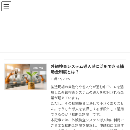
コ
ナ
ン
ビ
テ
ゲ
ン
ー
ツ
シ
へ
ョ
ROI
ス
ン
キ
に
ッ
移
プ
動
外観検査システム導入時に活用できる補
column
助金制度とは？
10月 15, 2025
製造現場の自動化や省人化が進む中で、AIを活
用した外観検査システムの導入を検討される企
業が増えています。
ただし、その初期投資は決して小さくありませ
ん。そうした導入を後押しする手段として活用
できるのが「補助金制度」です。
本記事では、外観検査システム導入時に利用で
きる主な補助金制度を整理し、申請時に注意す